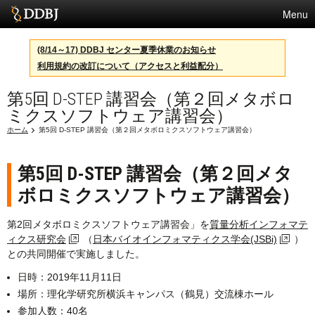
Menu
サービス
(8/14～17) DDBJ センター夏季休業のお知らせ
利用規約の改訂について（アクセスと利益配分）
スパコン
第5回 D-STEP 講習会（第２回メタボロ
統計
ミクスソフトウェア講習会）
活動
ホーム
第5回 D-STEP 講習会（第２回メタボロミクスソフトウェア講習会）
センターについて
第5回 D-STEP 講習会（第２回メタ
ボロミクスソフトウェア講習会）
利用規約
第2回メタボロミクスソフトウェア講習会」を
質量分析インフォマテ
問合せ
ィクス研究会
（
日本バイオインフォマティクス学会(JSBi)
）
との共同開催で実施しました。
日時：2019年11月11日
場所：理化学研究所横浜キャンパス（鶴見）交流棟ホール
参加人数：40名