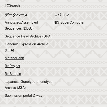
TXSearch
データベース
スパコン
Annotated/Assembled
NIG SuperComputer
Sequences (DDBJ)
Sequence Read Archive (DRA)
Genomic Expression Archive
(GEA)
MetaboBank
BioProject
BioSample
Japanese Genotype-phenotype
Archive (JGA)
Submission portal D-way