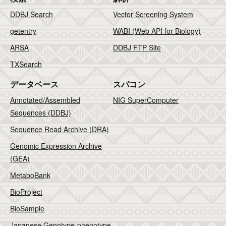
DDBJ Search
Vector Screening System
getentry
WABI (Web API for Biology)
ARSA
DDBJ FTP Site
TXSearch
データベース
スパコン
Annotated/Assembled
NIG SuperComputer
Sequences (DDBJ)
Sequence Read Archive (DRA)
Genomic Expression Archive
(GEA)
MetaboBank
BioProject
BioSample
Japanese Genotype-phenotype