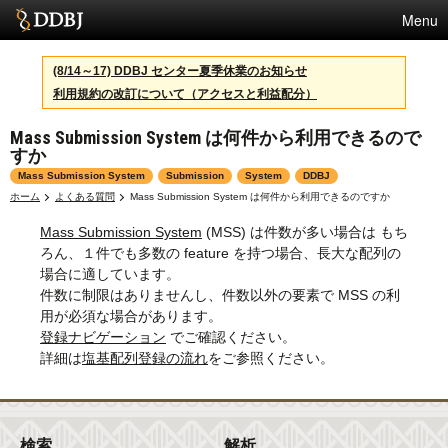
Menu
サービス
(8/14～17) DDBJ センター夏季休業のお知らせ
利用規約の改訂について（アクセスと利益配分）
スパコン
Mass Submission System は何件から利用できるので
統計
すか
活動
Mass Submission System
Submission
System
DDBJ
ホーム
よくある質問
Mass Submission System は何件から利用できるのですか
センターについて
Mass Submission System
(MSS) は件数が多い場合は もち
ろん、１件でも多数の feature を持つ場合、長大な配列の
場合に適しています。
利用規約
件数に制限はありませんし、件数以外の要素で MSS の利
用が必須な場合があります。
問合せ
登録ナビゲーション
でご確認ください。
詳細は
塩基配列登録の流れ
をご参照ください。
English
検索
解析