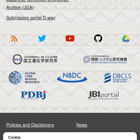
Archive (JGA)
Submission portal D-way
Policies and Disclaimers
News
FAQs
Sitemap
Cookie