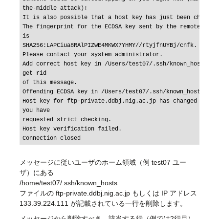
the-middle attack)!

It is also possible that a host key has just been changed.
The fingerprint for the ECDSA key sent by the remote host
is

SHA256:LAPCiua8RAlPIZwE4MKWX7YHMY//rtyjfnUYBj/cnfk.

Please contact your system administrator.

Add correct host key in /Users/test07/.ssh/known_hosts to
get rid

of this message.

Offending ECDSA key in /Users/test07/.ssh/known_hosts:2

Host key for ftp-private.ddbj.nig.ac.jp has changed and 
you have

requested strict checking.

Host key verification failed.

メッセージに従いユーザのホーム領域（例 test07 ユー
ザ）にある
/home/test07/.ssh/known_hosts
ファイルの ftp-private.ddbj.nig.ac.jp もしくは IP アドレス
133.39.224.111 が記載されている一行を削除します。
メッセージから削除すべき、該当する行（例では2行目）