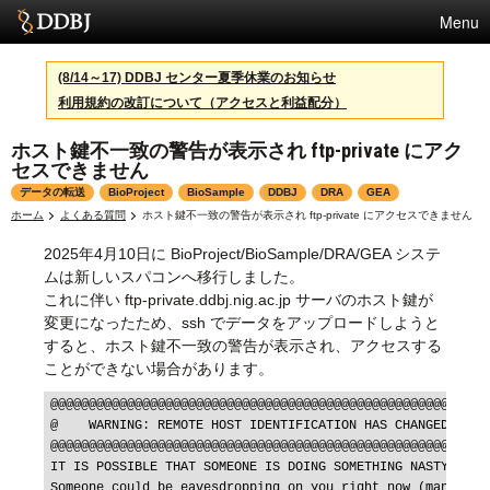
Menu
サービス
(8/14～17) DDBJ センター夏季休業のお知らせ
利用規約の改訂について（アクセスと利益配分）
スパコン
ホスト鍵不一致の警告が表示され ftp-private にアク
統計
セスできません
活動
データの転送
BioProject
BioSample
DDBJ
DRA
GEA
ホーム
よくある質問
ホスト鍵不一致の警告が表示され ftp-private にアクセスできません
センターについて
2025年4月10日に BioProject/BioSample/DRA/GEA システ
ムは新しいスパコンへ移行しました。
これに伴い ftp-private.ddbj.nig.ac.jp サーバのホスト鍵が
利用規約
変更になったため、ssh でデータをアップロードしようと
すると、ホスト鍵不一致の警告が表示され、アクセスする
問合せ
ことができない場合があります。
@@@@@@@@@@@@@@@@@@@@@@@@@@@@@@@@@@@@@@@@@@@@@@@@@@@@@@@@@@
English
@    WARNING: REMOTE HOST IDENTIFICATION HAS CHANGED!     
@@@@@@@@@@@@@@@@@@@@@@@@@@@@@@@@@@@@@@@@@@@@@@@@@@@@@@@@@@
IT IS POSSIBLE THAT SOMEONE IS DOING SOMETHING NASTY!

Someone could be eavesdropping on you right now (man-in-