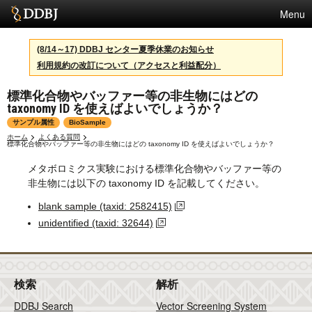
Menu
サービス
(8/14～17) DDBJ センター夏季休業のお知らせ
利用規約の改訂について（アクセスと利益配分）
スパコン
標準化合物やバッファー等の非生物にはどの
統計
taxonomy ID を使えばよいでしょうか？
活動
サンプル属性
BioSample
ホーム
よくある質問
標準化合物やバッファー等の非生物にはどの taxonomy ID を使えばよいでしょうか？
センターについて
メタボロミクス実験における標準化合物やバッファー等の
非生物には以下の taxonomy ID を記載してください。
利用規約
blank sample (taxid: 2582415)
unidentified (taxid: 32644)
問合せ
English
検索
解析
DDBJ Search
Vector Screening System