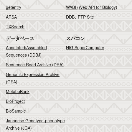
getentry
WABI (Web API for Biology)
ARSA
DDBJ FTP Site
TXSearch
データベース
スパコン
Annotated/Assembled
NIG SuperComputer
Sequences (DDBJ)
Sequence Read Archive (DRA)
Genomic Expression Archive
(GEA)
MetaboBank
BioProject
BioSample
Japanese Genotype-phenotype
Archive (JGA)