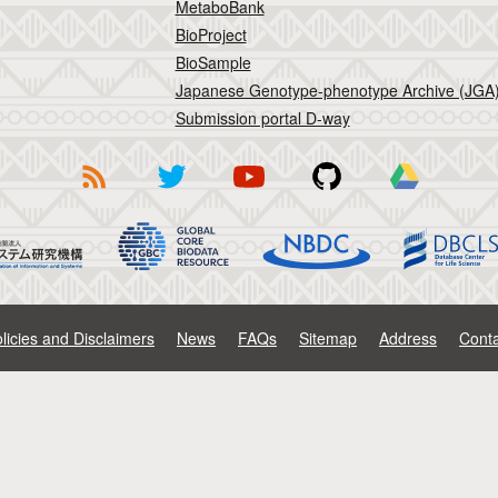
MetaboBank
BioProject
BioSample
Japanese Genotype-phenotype Archive (JGA
Submission portal D-way
licies and Disclaimers
News
FAQs
Sitemap
Address
Conta