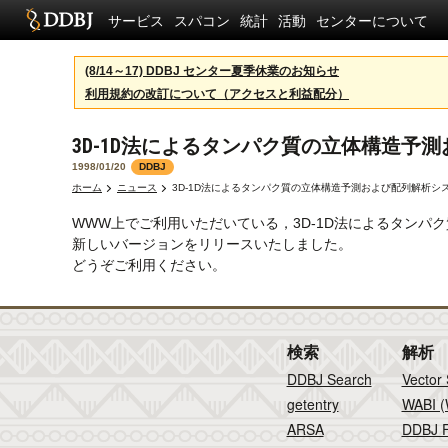
サービス
スパコン
統計
活動
センターについて
(8/14～17) DDBJ センター夏季休業のお知らせ
利用規約の改訂について（アクセスと利益配分）
3D-1D法によるタンパク質の立体構造予測
1998/01/20
DDBJ
ホーム
ニュース
3D-1D法によるタンパク質の立体構造予測および配列解析システ
WWW上でご利用いただいている，3D-1D法によるタンパク
新しいバージョンをリリースいたしました。
どうぞご利用ください。
検索
解析
DDBJ Search
Vector
getentry
WABI (
ARSA
DDBJ F