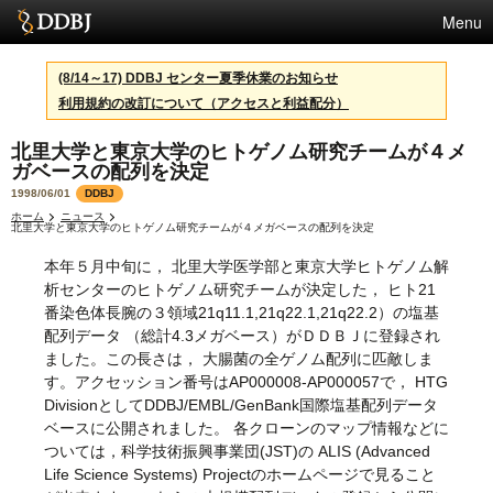
Menu
サービス
(8/14～17) DDBJ センター夏季休業のお知らせ
利用規約の改訂について（アクセスと利益配分）
スパコン
北里大学と東京大学のヒトゲノム研究チームが４メ
統計
ガベースの配列を決定
活動
1998/06/01
DDBJ
ホーム
ニュース
北里大学と東京大学のヒトゲノム研究チームが４メガベースの配列を決定
センターについて
本年５月中旬に， 北里大学医学部と東京大学ヒトゲノム解
析センターのヒトゲノム研究チームが決定した， ヒト21
番染色体長腕の３領域21q11.1,21q22.1,21q22.2）の塩基
利用規約
配列データ （総計4.3メガベース）がＤＤＢＪに登録され
ました。この長さは， 大腸菌の全ゲノム配列に匹敵しま
問合せ
す。アクセッション番号はAP000008-AP000057で， HTG
DivisionとしてDDBJ/EMBL/GenBank国際塩基配列データ
ベースに公開されました。 各クローンのマップ情報などに
ついては，科学技術振興事業団(JST)の ALIS (Advanced
Life Science Systems) Projectのホームページで見ること