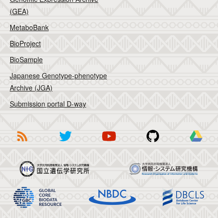
(GEA)
MetaboBank
BioProject
BioSample
Japanese Genotype-phenotype
Archive (JGA)
Submission portal D-way