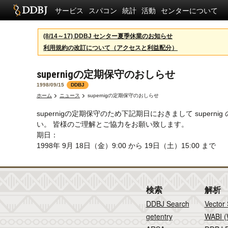
サービス
スパコン
統計
活動
センターについて
(8/14～17) DDBJ センター夏季休業のお知らせ
利用規約の改訂について（アクセスと利益配分）
supernigの定期保守のおしらせ
1998/09/15
DDBJ
ホーム
ニュース
supernigの定期保守のおしらせ
supernigの定期保守のため下記期日におきまして sup
い。 皆様のご理解とご協力をお願い致します。
期日：
1998年 9月 18日（金）9:00 から 19日（土）15:00 まで
検索
解析
DDBJ Search
Vector
getentry
WABI (