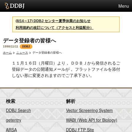
Menu
サービス
(8/14～17) DDBJ センター夏季休業のお知らせ
利用規約の改訂について（アクセスと利益配分）
スパコン
データ登録者の皆様へ
統計
1998/11/11
DDBJ
活動
ホーム
ニュース
データ登録者の皆様へ
１１月１６日（月曜日）より， ＤＤＢＪから発信されるご
センターについて
登録データの公開通知メールが， フラットファイルを添付
しない形に変更されますのでご了承下さい。
利用規約
問合せ
検索
解析
DDBJ Search
Vector Screening System
English
getentry
WABI (Web API for Biology)
ARSA
DDBJ FTP Site