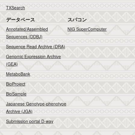
TXSearch
データベース
スパコン
Annotated/Assembled
NIG SuperComputer
Sequences (DDBJ)
Sequence Read Archive (DRA)
Genomic Expression Archive
(GEA)
MetaboBank
BioProject
BioSample
Japanese Genotype-phenotype
Archive (JGA)
Submission portal D-way