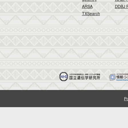
ARSA
DDBJ F
TXSearch
Po