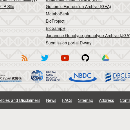
TP Site
Genomic Expression Archive (GEA)
MetaboBank
BioProject
BioSample
Japanese Genotype-phenotype Archive (JGA
Submission portal D-way
licies and Disclaimers
News
FAQs
Sitemap
Address
Conta