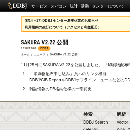
サービス
スパコン
統計
活動
センターについて
(8/14～17) DDBJ センター夏季休業のお知らせ
利用規約の改訂について（アクセスと利益配分）
SAKURA V2.22 公開
1998/12/01
DDBJ
ホーム
ニュース
SAKURA V2.22 公開
11月25日にSAKURA V2.22を公開しました。 「印
「印刷物配布申し込み」頁へのリンク機能
DDBJ/CIB ReportやDDBJオフラインニュース
雑誌情報のDB格納仕様の一部変更
検索
解析
DDBJ Search
Vector
getentry
WABI (