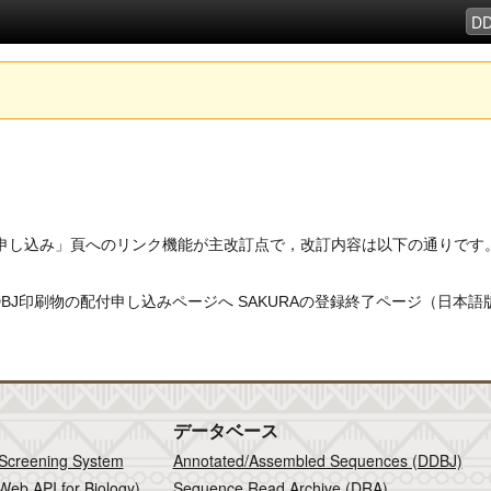
刷物配布申し込み」頁へのリンク機能が主改訂点で，改訂内容は以下の通りです
などのDDBJ印刷物の配付申し込みページへ SAKURAの登録終了ページ（日
データベース
 Screening System
Annotated/Assembled Sequences (DDBJ)
Web API for Biology)
Sequence Read Archive (DRA)