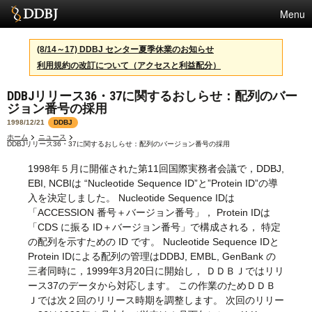
Menu
サービス
(8/14～17) DDBJ センター夏季休業のお知らせ
利用規約の改訂について（アクセスと利益配分）
スパコン
DDBJリリース36・37に関するおしらせ：配列のバー
統計
ジョン番号の採用
活動
1998/12/21
DDBJ
ホーム
ニュース
DDBJリリース36・37に関するおしらせ：配列のバージョン番号の採用
センターについて
1998年５月に開催された第11回国際実務者会議で，DDBJ,
EBI, NCBIは “Nucleotide Sequence ID”と”Protein ID”の導
入を決定しました。 Nucleotide Sequence IDは
利用規約
「ACCESSION 番号＋バージョン番号」， Protein IDは
「CDS に振る ID＋バージョン番号」で構成される， 特定
問合せ
の配列を示すための ID です。 Nucleotide Sequence IDと
Protein IDによる配列の管理はDDBJ, EMBL, GenBank の
English
三者同時に，1999年3月20日に開始し， ＤＤＢＪではリリ
ース37のデータから対応します。 この作業のためＤＤＢ
Ｊでは次２回のリリース時期を調整します。 次回のリリー