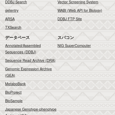
DDBJ Search
Vector Screening System
getentry
WABI (Web API for Biology)
ARSA
DDBJ FTP Site
TXSearch
データベース
スパコン
Annotated/Assembled
NIG SuperComputer
Sequences (DDBJ)
Sequence Read Archive (DRA)
Genomic Expression Archive
(GEA)
MetaboBank
BioProject
BioSample
Japanese Genotype-phenotype