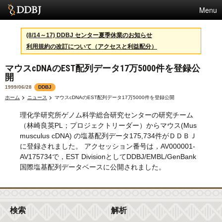
Menu
サービス
(8/14～17) DDBJ センター夏季休業のお知らせ
利用規約の改訂について（アクセスと利益配分）
スパコン
マウスcDNAのEST配列データ17万5000件を登録公
統計
開
活動
1999/06/28
DDBJ
ホーム
ニュース
マウスcDNAのEST配列データ17万5000件を登録公開
センターについて
理化学研究所ゲノム科学総合研究センターの研究チーム
（林崎良英PL；プロジェクトリーダー）からマウス(Mus
musculus cDNA) の塩基配列データ175,734件がＤＤＢＪ
利用規約
に登録されました。 アクセッション番号は，AV000001-
AV175734で，EST DivisionとしてDDBJ/EMBL/GenBank
問合せ
国際塩基配列データベースに公開されました。
English
検索
解析