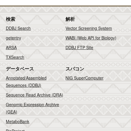
検索
解析
DDBJ Search
Vector Screening System
getentry
WABI (Web API for Biology)
ARSA
DDBJ FTP Site
TXSearch
データベース
スパコン
Annotated/Assembled
NIG SuperComputer
Sequences (DDBJ)
Sequence Read Archive (DRA)
Genomic Expression Archive
(GEA)
MetaboBank