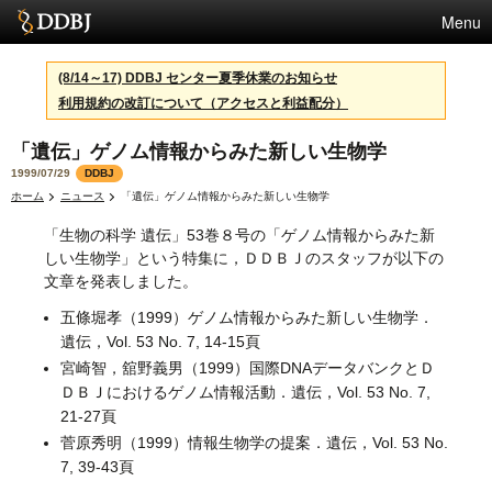
Menu
サービス
(8/14～17) DDBJ センター夏季休業のお知らせ
利用規約の改訂について（アクセスと利益配分）
スパコン
「遺伝」ゲノム情報からみた新しい生物学
統計
1999/07/29
DDBJ
活動
ホーム
ニュース
「遺伝」ゲノム情報からみた新しい生物学
「生物の科学 遺伝」53巻８号の「ゲノム情報からみた新
センターについて
しい生物学」という特集に，ＤＤＢＪのスタッフが以下の
文章を発表しました。
五條堀孝（1999）ゲノム情報からみた新しい生物学．
利用規約
遺伝，Vol. 53 No. 7, 14-15頁
問合せ
宮崎智，舘野義男（1999）国際DNAデータバンクとＤ
ＤＢＪにおけるゲノム情報活動．遺伝，Vol. 53 No. 7,
21-27頁
菅原秀明（1999）情報生物学の提案．遺伝，Vol. 53 No.
7, 39-43頁