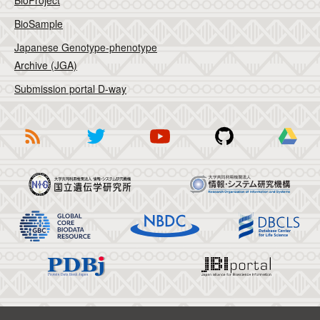
BioProject
BioSample
Japanese Genotype-phenotype
Archive (JGA)
Submission portal D-way