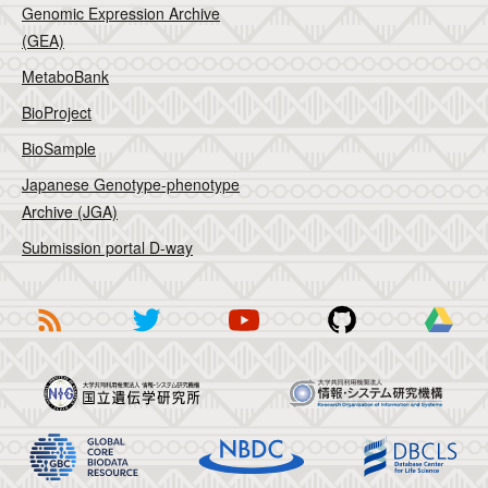
Genomic Expression Archive
(GEA)
MetaboBank
BioProject
BioSample
Japanese Genotype-phenotype
Archive (JGA)
Submission portal D-way