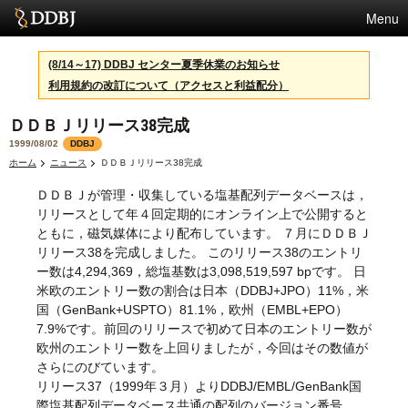
Menu
サービス
(8/14～17) DDBJ センター夏季休業のお知らせ
利用規約の改訂について（アクセスと利益配分）
スパコン
ＤＤＢＪリリース38完成
統計
1999/08/02
DDBJ
活動
ホーム
ニュース
ＤＤＢＪリリース38完成
ＤＤＢＪが管理・収集している塩基配列データベースは，
センターについて
リリースとして年４回定期的にオンライン上で公開すると
ともに，磁気媒体により配布しています。 ７月にＤＤＢＪ
リリース38を完成しました。 このリリース38のエントリ
利用規約
ー数は4,294,369，総塩基数は3,098,519,597 bpです。 日
米欧のエントリー数の割合は日本（DDBJ+JPO）11%，米
問合せ
国（GenBank+USPTO）81.1%，欧州（EMBL+EPO）
7.9%です。前回のリリースで初めて日本のエントリー数が
English
欧州のエントリー数を上回りましたが，今回はその数値が
さらにのびています。
リリース37（1999年３月）よりDDBJ/EMBL/GenBank国
際塩基配列データベース共通の配列のバージョン番号