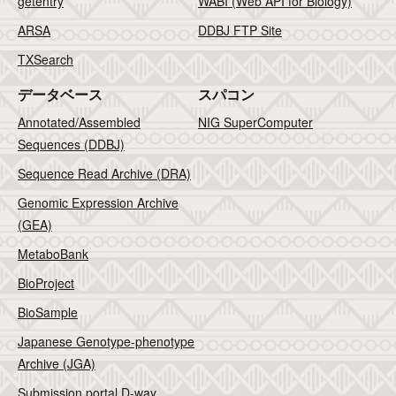
getentry
WABI (Web API for Biology)
ARSA
DDBJ FTP Site
TXSearch
データベース
スパコン
Annotated/Assembled
NIG SuperComputer
Sequences (DDBJ)
Sequence Read Archive (DRA)
Genomic Expression Archive
(GEA)
MetaboBank
BioProject
BioSample
Japanese Genotype-phenotype
Archive (JGA)
Submission portal D-way