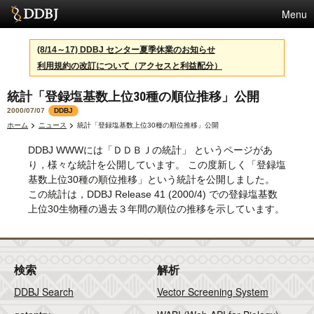
Menu
サービス
(8/14～17) DDBJ センター夏季休業のお知らせ
利用規約の改訂について（アクセスと利益配分）
スパコン
統計「登録塩基数上位30種の順位推移」公開
統計
2000/07/07
DDBJ
活動
ホーム
ニュース
統計「登録塩基数上位30種の順位推移」公開
DDBJ WWWには「ＤＤＢＪの統計」 というページがあ
センターについて
り，様々な統計を公開しています。 この度新しく「登録塩
基数上位30種の順位推移」という統計を公開しました。
この統計は，DDBJ Release 41 (2000/4) での登録塩基数
利用規約
上位30生物種の過去３年間の順位の推移を示しています。
問合せ
検索
解析
DDBJ Search
Vector Screening System