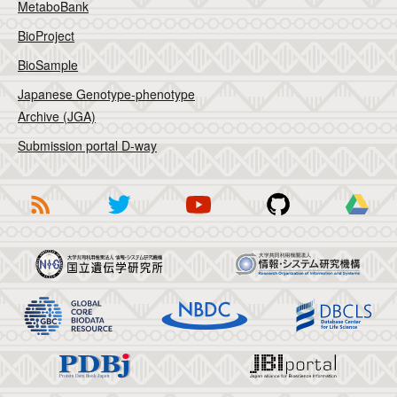
MetaboBank
BioProject
BioSample
Japanese Genotype-phenotype
Archive (JGA)
Submission portal D-way