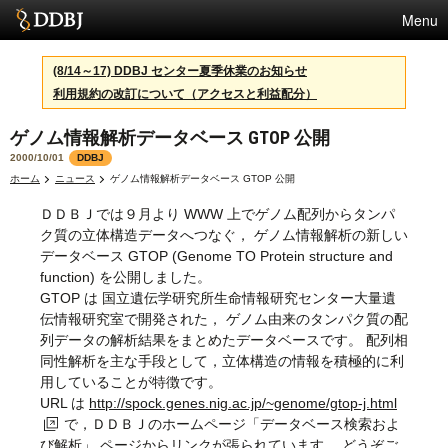
Menu
サービス
(8/14～17) DDBJ センター夏季休業のお知らせ
利用規約の改訂について（アクセスと利益配分）
スパコン
ゲノム情報解析データベース GTOP 公開
統計
2000/10/01
DDBJ
活動
ホーム
ニュース
ゲノム情報解析データベース GTOP 公開
ＤＤＢＪでは９月より WWW 上でゲノム配列からタンパ
センターについて
ク質の立体構造データへつなぐ， ゲノム情報解析の新しい
データベース GTOP (Genome TO Protein structure and
function) を公開しました。
利用規約
GTOP は 国立遺伝学研究所生命情報研究センター大量遺
伝情報研究室で開発された， ゲノム由来のタンパク質の配
問合せ
列データの解析結果をまとめたデータベースです。 配列相
同性解析を主な手段として，立体構造の情報を積極的に利
用していることが特徴です。
URL は
http://spock.genes.nig.ac.jp/~genome/gtop-j.html
で，ＤＤＢＪのホームページ「データベース検索およ
び解析」 ページからリンクが張られています。 どうぞご