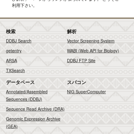
利用下さい。
検索
解析
DDBJ Search
Vector Screening System
getentry
WABI (Web API for Biology)
ARSA
DDBJ FTP Site
TXSearch
データベース
スパコン
Annotated/Assembled
NIG SuperComputer
Sequences (DDBJ)
Sequence Read Archive (DRA)
Genomic Expression Archive
(GEA)