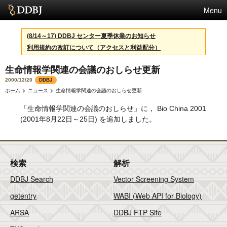
Menu
サービス
(8/14～17) DDBJ センター夏季休業のお知らせ
利用規約の改訂について（アクセスと利益配分）
スパコン
生命情報学関連の会議のおしらせ更新
統計
2000/12/20
DDBJ
活動
ホーム
ニュース
生命情報学関連の会議のおしらせ更新
「生命情報学関連の会議のおしらせ」に， Bio China 2001
センターについて
(2001年8月22日～25日) を追加しました。
利用規約
検索
解析
問合せ
DDBJ Search
Vector Screening System
English
getentry
WABI (Web API for Biology)
ARSA
DDBJ FTP Site