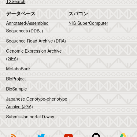
TXSearch
データベース
スパコン
Annotated/Assembled
NIG SuperComputer
Sequences (DDBJ)
Sequence Read Archive (DRA)
Genomic Expression Archive
(GEA)
MetaboBank
BioProject
BioSample
Japanese Genotype-phenotype
Archive (JGA)
Submission portal D-way