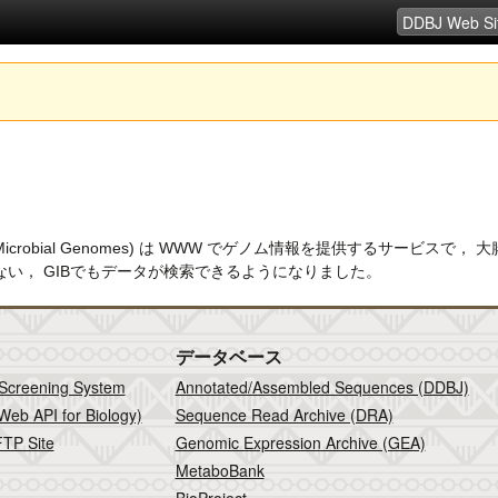
roker for Microbial Genomes) は WWW でゲノム情報を提供
い， GIBでもデータが検索できるようになりました。
データベース
 Screening System
Annotated/Assembled Sequences (DDBJ)
Web API for Biology)
Sequence Read Archive (DRA)
TP Site
Genomic Expression Archive (GEA)
MetaboBank