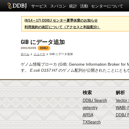
サービス
スパコン
統計
活動
センターについて
(8/14～17) DDBJ センター夏季休業のお知らせ
利用規約の改訂について（アクセスと利益配分）
GIB にデータ追加
2001/02/05
DDBJ
ホーム
ニュース
GIB にデータ追加
ゲノム情報ブローカ (GIB; Genome Information B
す。
E.coli O157:H7
のゲノム配列が公開されたことにともな
検索
解析
DDBJ Search
Vector
getentry
WABI (
ARSA
DDBJ F
TXSearch