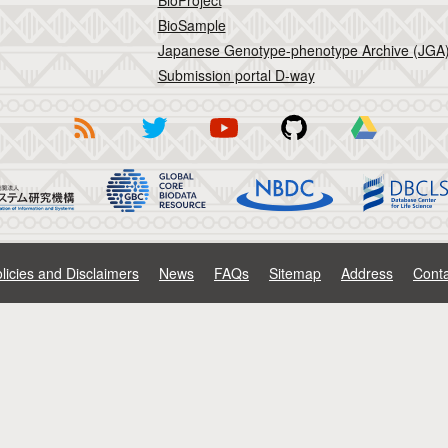
BioProject
BioSample
Japanese Genotype-phenotype Archive (JGA
Submission portal D-way
licies and Disclaimers
News
FAQs
Sitemap
Address
Conta