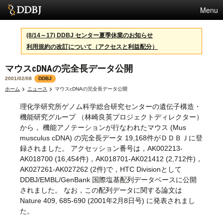
Menu
サービス
(8/14～17) DDBJ センター夏季休業のお知らせ
利用規約の改訂について（アクセスと利益配分）
スパコン
マウスcDNAの完全長データ公開
統計
2001/02/08
DDBJ
活動
ホーム
ニュース
マウスcDNAの完全長データ公開
理化学研究所ゲノム科学総合研究センターの遺伝子構造・
センターについて
機能研究グループ （林崎良英プロジェクトディレクター）
から， 機能アノテーションが行なわれたマウス (Mus
musculus cDNA) の完全長データ 19,168件がＤＤＢＪに登
利用規約
録されました。 アクセッション番号は，AK002213-
AK018700 (16,454件)，AK018701-AK021412 (2,712件)，
問合せ
AK027261-AK027262 (2件)で，HTC Divisionとして
DDBJ/EMBL/GenBank 国際塩基配列データベースに公開
English
されました。 なお，この配列データに関する論文は
Nature 409, 685-690 (2001年2月8日号) に発表されまし
た。