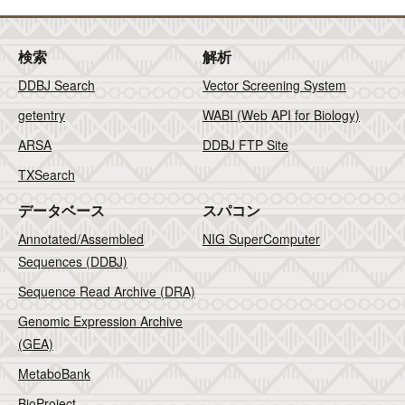
検索
解析
DDBJ Search
Vector Screening System
getentry
WABI (Web API for Biology)
ARSA
DDBJ FTP Site
TXSearch
データベース
スパコン
Annotated/Assembled
NIG SuperComputer
Sequences (DDBJ)
Sequence Read Archive (DRA)
Genomic Expression Archive
(GEA)
MetaboBank
BioProject