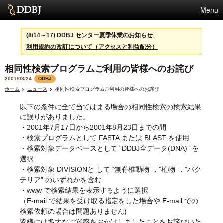
Menu
サービス
(8/14～17) DDBJ センター夏季休業のお知らせ
利用規約の改訂について（アクセスと利益配分）
スパコン
相同性検索プログラムご利用の皆様へのお詫び
統計
2001/08/24
DDBJ
活動
ホーム
ニュース
相同性検索プログラムご利用の皆様へのお詫び
以下の条件に全て当てはまる場合の相同性検索の検索結果
センターについて
に誤りがありました。
・2001年7月17日から2001年8月23日までの間
・検索プログラムとして FASTA または BLAST を使用
利用規約
・検索対象データベースとして “DDBJ全データ(DNA)” を
選択
問合せ
・検索対象 DIVISIONと して “無脊椎動物”，”植物”，”バク
テリア” のいずれかを含む
English
・www で検索結果を表示するように選択
（E-mail で結果を受け取る指定をした場合や E-mail での
検索依頼の場合は問題ありません)
皆様には多大なご迷惑をおかけしましたことをお詫びいた