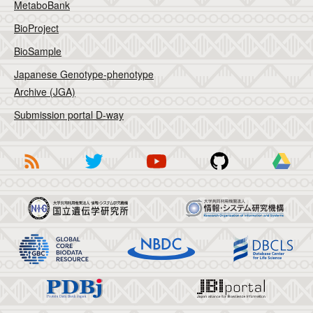
MetaboBank
BioProject
BioSample
Japanese Genotype-phenotype
Archive (JGA)
Submission portal D-way