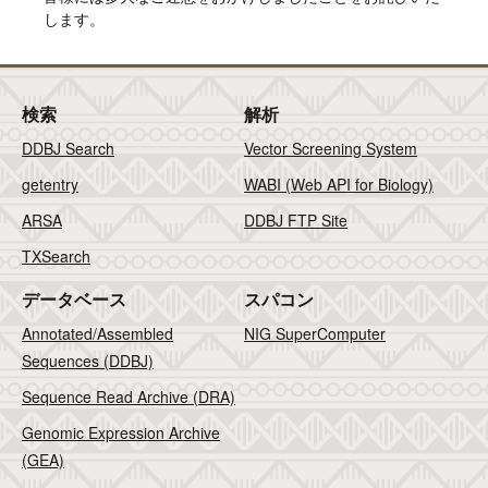
します。
検索
解析
DDBJ Search
Vector Screening System
getentry
WABI (Web API for Biology)
ARSA
DDBJ FTP Site
TXSearch
データベース
スパコン
Annotated/Assembled
NIG SuperComputer
Sequences (DDBJ)
Sequence Read Archive (DRA)
Genomic Expression Archive
(GEA)