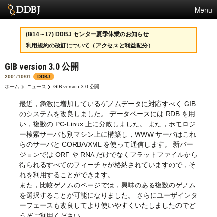
Menu
サービス
(8/14～17) DDBJ センター夏季休業のお知らせ
利用規約の改訂について（アクセスと利益配分）
スパコン
GIB version 3.0 公開
統計
2001/10/01
DDBJ
活動
ホーム
ニュース
GIB version 3.0 公開
最近，急激に増加しているゲノムデータに対応すべく GIB
センターについて
のシステムを改良しました。 データベースには RDB を用
い，複数の PC-Linux 上に分散しました。 また，ホモロジ
ー検索サーバも別マシン上に構築し，WWW サーバはこれ
利用規約
らのサーバと CORBA/XML を使って通信します。 新バー
ジョンでは ORF や RNA だけでなくフラットファイルから
問合せ
得られるすべてのフィーチャが格納されていますので，そ
れを利用することができます。
English
また，比較ゲノムのページでは，興味のある複数のゲノム
を選択することが可能になりました。 さらにユーザインタ
ーフェースも改良してより使いやすくいたしましたのでど
うぞご利用ください。