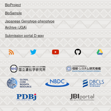
BioProject
BioSample
Japanese Genotype-phenotype
Archive (JGA)
Submission portal D-way