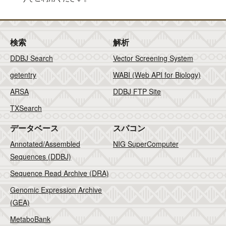
検索
解析
DDBJ Search
Vector Screening System
getentry
WABI (Web API for Biology)
ARSA
DDBJ FTP Site
TXSearch
データベース
スパコン
Annotated/Assembled
NIG SuperComputer
Sequences (DDBJ)
Sequence Read Archive (DRA)
Genomic Expression Archive
(GEA)
MetaboBank