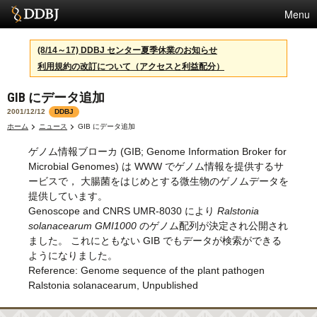
Menu
サービス
(8/14～17) DDBJ センター夏季休業のお知らせ
利用規約の改訂について（アクセスと利益配分）
スパコン
GIB にデータ追加
統計
2001/12/12
DDBJ
活動
ホーム
ニュース
GIB にデータ追加
ゲノム情報ブローカ (GIB; Genome Information Broker for
センターについて
Microbial Genomes) は WWW でゲノム情報を提供するサ
ービスで， 大腸菌をはじめとする微生物のゲノムデータを
提供しています。
利用規約
Genoscope and CNRS UMR-8030 により
Ralstonia
solanacearum GMI1000
のゲノム配列が決定され公開され
問合せ
ました。 これにともない GIB でもデータが検索ができる
ようになりました。
English
Reference: Genome sequence of the plant pathogen
Ralstonia solanacearum, Unpublished