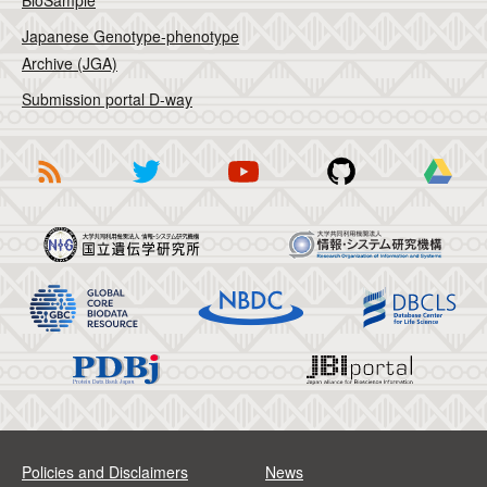
BioSample
Japanese Genotype-phenotype
Archive (JGA)
Submission portal D-way
Policies and Disclaimers
News