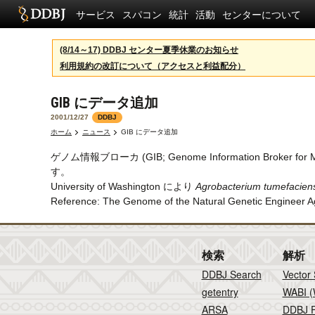
サービス
スパコン
統計
活動
センターについて
(8/14～17) DDBJ センター夏季休業のお知らせ
利用規約の改訂について（アクセスと利益配分）
GIB にデータ追加
2001/12/27
DDBJ
ホーム
ニュース
GIB にデータ追加
ゲノム情報ブローカ (GIB; Genome Information B
す。
University of Washington により
Agrobacterium tumefacien
Reference: The Genome of the Natural Genetic Engineer A
検索
解析
DDBJ Search
Vector
getentry
WABI (
ARSA
DDBJ F