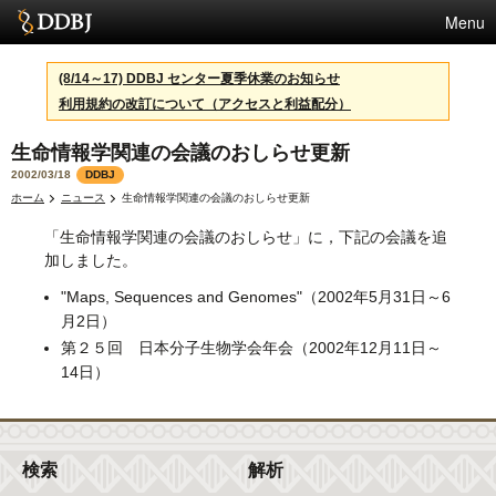
Menu
サービス
(8/14～17) DDBJ センター夏季休業のお知らせ
利用規約の改訂について（アクセスと利益配分）
スパコン
生命情報学関連の会議のおしらせ更新
統計
2002/03/18
DDBJ
活動
ホーム
ニュース
生命情報学関連の会議のおしらせ更新
「生命情報学関連の会議のおしらせ」に，下記の会議を追
センターについて
加しました。
"Maps, Sequences and Genomes"（2002年5月31日～6
月2日）
利用規約
第２５回 日本分子生物学会年会（2002年12月11日～
問合せ
14日）
English
検索
解析