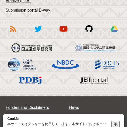
Archive (JGA)
Submission portal D-way
Policies and Disclaimers
News
FAQs
Sitemap
Cookie
本サイトではクッキーを使用しています。本サイトにおけるクッ
承