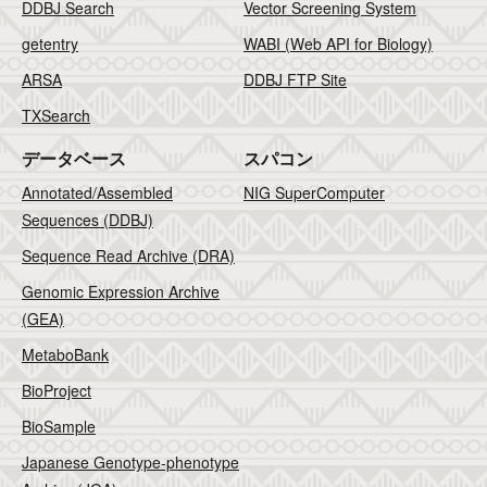
DDBJ Search
Vector Screening System
getentry
WABI (Web API for Biology)
ARSA
DDBJ FTP Site
TXSearch
データベース
スパコン
Annotated/Assembled
NIG SuperComputer
Sequences (DDBJ)
Sequence Read Archive (DRA)
Genomic Expression Archive
(GEA)
MetaboBank
BioProject
BioSample
Japanese Genotype-phenotype