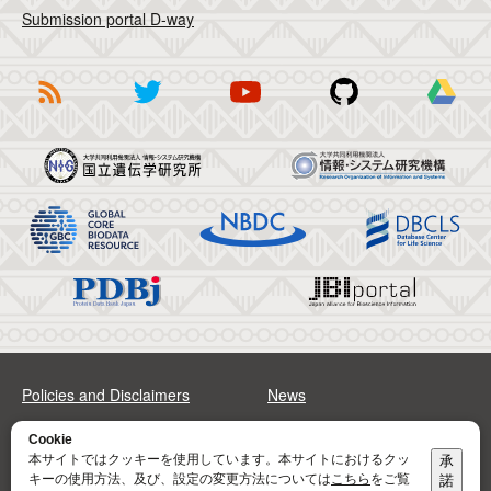
Submission portal D-way
Policies and Disclaimers
News
FAQs
Sitemap
Cookie
本サイトではクッキーを使用しています。本サイトにおけるクッ
承
キーの使用方法、及び、設定の変更方法については
こちら
をご覧
諾
Address
Contact