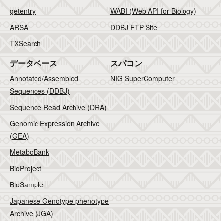
getentry
WABI (Web API for Biology)
ARSA
DDBJ FTP Site
TXSearch
データベース
スパコン
Annotated/Assembled
NIG SuperComputer
Sequences (DDBJ)
Sequence Read Archive (DRA)
Genomic Expression Archive
(GEA)
MetaboBank
BioProject
BioSample
Japanese Genotype-phenotype
Archive (JGA)