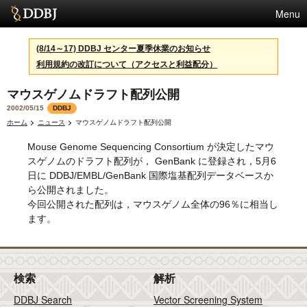
Menu
サービス
(8/14～17) DDBJ センター夏季休業のお知らせ
利用規約の改訂について（アクセスと利益配分）
スパコン
マウスゲノムドラフト配列公開
統計
2002/05/15
DDBJ
活動
ホーム
ニュース
マウスゲノムドラフト配列公開
Mouse Genome Sequencing Consortium が決定したマウ
センターについて
スゲノムのドラフト配列が， GenBank に登録され，5月6
日に DDBJ/EMBL/GenBank 国際塩基配列データベースか
ら公開されました。
利用規約
今回公開された配列は，マウスゲノム全体の96％に相当し
ます。
問合せ
検索
解析
DDBJ Search
Vector Screening System