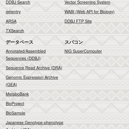
DDBJ Search
Vector Screening System
getentry
WABI (Web API for Biology)
ARSA
DDBJ FTP Site
TXSearch
データベース
スパコン
Annotated/Assembled
NIG SuperComputer
Sequences (DDBJ)
Sequence Read Archive (DRA)
Genomic Expression Archive
(GEA)
MetaboBank
BioProject
BioSample
Japanese Genotype-phenotype