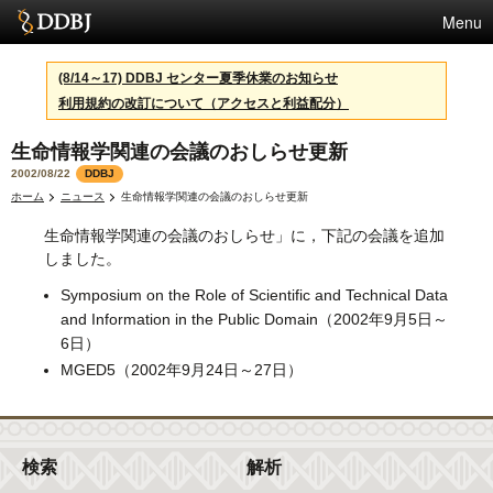
Menu
サービス
(8/14～17) DDBJ センター夏季休業のお知らせ
利用規約の改訂について（アクセスと利益配分）
スパコン
生命情報学関連の会議のおしらせ更新
統計
2002/08/22
DDBJ
活動
ホーム
ニュース
生命情報学関連の会議のおしらせ更新
生命情報学関連の会議のおしらせ」に，下記の会議を追加
センターについて
しました。
Symposium on the Role of Scientific and Technical Data
and Information in the Public Domain（2002年9月5日～
利用規約
6日）
問合せ
MGED5（2002年9月24日～27日）
English
検索
解析