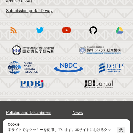
Archive (JGA)
Submission portal D-way
Policies and Disclaimers
News
FAQs
Sitemap
Cookie
本サイトではクッキーを使用しています。本サイトにおけるクッ
承