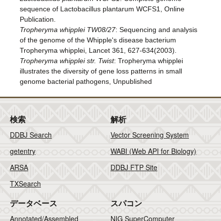
sequence of Lactobacillus plantarum WCFS1, Online
Publication.
Tropheryma whipplei TW08/27
: Sequencing and analysis
of the genome of the Whipple's disease bacterium
Tropheryma whipplei, Lancet 361, 627-634(2003).
Tropheryma whipplei str. Twist
: Tropheryma whipplei
illustrates the diversity of gene loss patterns in small
genome bacterial pathogens, Unpublished
検索
解析
DDBJ Search
Vector Screening System
getentry
WABI (Web API for Biology)
ARSA
DDBJ FTP Site
TXSearch
データベース
スパコン
Annotated/Assembled
NIG SuperComputer