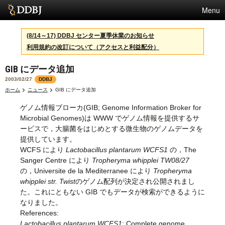
Menu
サービス
(8/14～17) DDBJ センター夏季休業のお知らせ
利用規約の改訂について（アクセスと利益配分）
スパコン
GIB にデータ追加
統計
2003/02/27
DDBJ
活動
ホーム
ニュース
GIB にデータ追加
ゲノム情報ブローカ(GIB; Genome Information Broker for
センターについて
Microbial Genomes)は WWW でゲノム情報を提供するサ
ービスで，大腸菌をはじめとする微生物のゲノムデータを
提供しています。
利用規約
WCFS により
Lactobacillus plantarum WCFS1
の，The
Sanger Centre により
Tropheryma whipplei TW08/27
問合せ
の，Universite de la Mediterranee により
Tropheryma
whipplei str. Twist
のゲノム配列が決定され公開されまし
English
た。これにともない GIB でもデータが検索ができるように
なりました。
References:
Lactobacillus plantarum WCFS1
: Complete genome