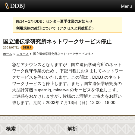
Menu
サービス
(8/14～17) DDBJ センター夏季休業のお知らせ
利用規約の改訂について（アクセスと利益配分）
スパコン
国立遺伝学研究所ネットワークサービス停止
統計
2003/07/11
DDBJ
活動
ホーム
ニュース
国立遺伝学研究所ネットワークサービス停止
急なアナウンスとなりますが，国立遺伝学研究所のネット
センターについて
ワーク保守作業のため， 下記日程におきましてネットワー
クサービスを停止いたします。この間は，DDBJ のネット
ワークサービスも停止します。また，国立遺伝学研究所の
利用規約
大型計算機 supernig, minerva のサービスを停止します。
ご迷惑をおかけしますが，皆様のご理解とご協力をお願い
問合せ
致します。期間：2003年７月13日（日）13:00 - 18:00
English
検索
解析