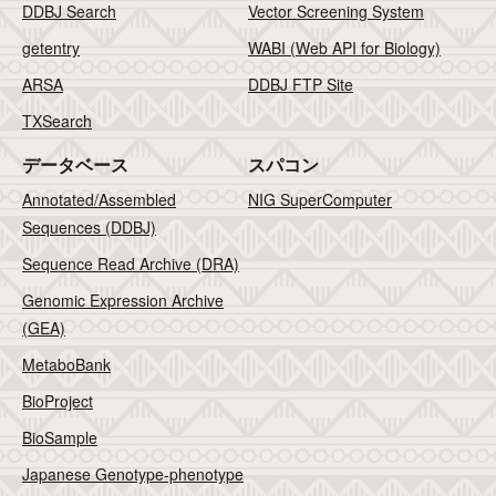
DDBJ Search
Vector Screening System
getentry
WABI (Web API for Biology)
ARSA
DDBJ FTP Site
TXSearch
データベース
スパコン
Annotated/Assembled
NIG SuperComputer
Sequences (DDBJ)
Sequence Read Archive (DRA)
Genomic Expression Archive
(GEA)
MetaboBank
BioProject
BioSample
Japanese Genotype-phenotype