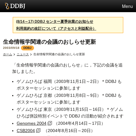
Menu
サービス
(8/14～17) DDBJ センター夏季休業のお知らせ
利用規約の改訂について（アクセスと利益配分）
スパコン
生命情報学関連の会議のおしらせ更新
統計
2003/09/18
DDBJ
活動
ホーム
ニュース
生命情報学関連の会議のおしらせ更新
「生命情報学関連の会議のおしらせ」に，下記の会議を追
センターについて
加しました。
ゲノムひろば 福岡（2003年11月1日～2日）＊DDBJ も
ポスターセッションに参加します
利用規約
ゲノムひろば 京都（2003年11月8日～9日）＊DDBJ も
問合せ
ポスターセッションに参加します
ゲノムひろば 東京（2003年11月15日～16日）＊ゲノム
English
ひろば併設特別イベントで DDBJ の活動が紹介されます
Genomes 2004
（2004年4月14日～17日）
CSB2004
（2004年8月16日～20日）