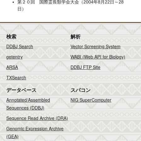
第２０回 国際霊長類学会大会（2004年8月22日～28
日）
検索
解析
DDBJ Search
Vector Screening System
getentry
WABI (Web API for Biology)
ARSA
DDBJ FTP Site
TXSearch
データベース
スパコン
Annotated/Assembled
NIG SuperComputer
Sequences (DDBJ)
Sequence Read Archive (DRA)
Genomic Expression Archive
(GEA)