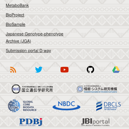
MetaboBank
BioProject
BioSample
Japanese Genotype-phenotype
Archive (JGA)
Submission portal D-way