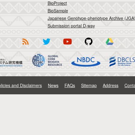
BioProject
BioSample
Japanese Genotype-phenotype Archive (JGA
Submission portal D-way
licies and Disclaimers
News
FAQs
Sitemap
Address
Conta