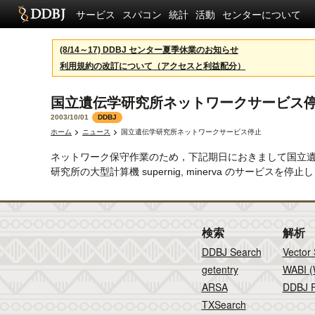
サービス
スパコン
統計
活動
センターについて
(8/14～17) DDBJ センター夏季休業のお知らせ
利用規約の改訂について（アクセスと利益配分）
国立遺伝学研究所ネットワークサービ
2003/10/01
DDBJ
ホーム
ニュース
国立遺伝学研究所ネットワークサービス停止
ネットワーク保守作業のため，下記期日におきまして国立遺
研究所の大型計算機 supernig, minerva のサービスを
検索
解析
DDBJ Search
Vector
getentry
WABI (
ARSA
DDBJ F
TXSearch