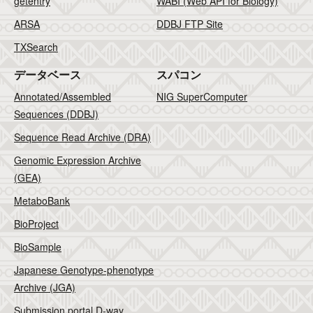
getentry
WABI (Web API for Biology)
ARSA
DDBJ FTP Site
TXSearch
データベース
スパコン
Annotated/Assembled
NIG SuperComputer
Sequences (DDBJ)
Sequence Read Archive (DRA)
Genomic Expression Archive
(GEA)
MetaboBank
BioProject
BioSample
Japanese Genotype-phenotype
Archive (JGA)
Submission portal D-way