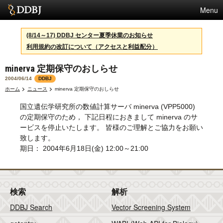
Menu
サービス
(8/14～17) DDBJ センター夏季休業のお知らせ
利用規約の改訂について（アクセスと利益配分）
スパコン
minerva 定期保守のおしらせ
統計
2004/06/14
DDBJ
活動
ホーム
ニュース
minerva 定期保守のおしらせ
国立遺伝学研究所の数値計算サーバ minerva (VPP5000)
センターについて
の定期保守のため， 下記日程におきまして minerva のサ
ービスを停止いたします。 皆様のご理解とご協力をお願い
致します。
利用規約
期日： 2004年6月18日(金) 12:00～21:00
問合せ
English
検索
解析
DDBJ Search
Vector Screening System