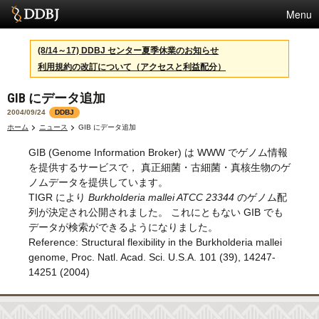
Menu
サービス
(8/14～17) DDBJ センター夏季休業のお知らせ
利用規約の改訂について（アクセスと利益配分）
スパコン
GIB にデータ追加
統計
2004/09/24
DDBJ
活動
ホーム
ニュース
GIB にデータ追加
GIB (Genome Information Broker) は WWW でゲノム情報
センターについて
を提供するサービスで， 真正細菌・古細菌・真核生物のゲ
ノムデータを提供しています。
TIGR により
Burkholderia mallei ATCC 23344
のゲノム配
利用規約
列が決定され公開されました。 これにともない GIB でも
データが検索ができるようになりました。
問合せ
Reference: Structural flexibility in the Burkholderia mallei
genome, Proc. Natl. Acad. Sci. U.S.A. 101 (39), 14247-
English
14251 (2004)