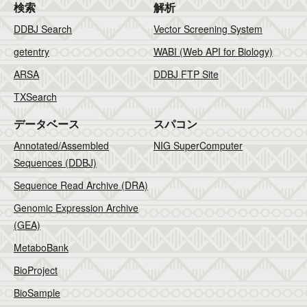
検索
解析
DDBJ Search
Vector Screening System
getentry
WABI (Web API for Biology)
ARSA
DDBJ FTP Site
TXSearch
データベース
スパコン
Annotated/Assembled
NIG SuperComputer
Sequences (DDBJ)
Sequence Read Archive (DRA)
Genomic Expression Archive
(GEA)
MetaboBank
BioProject
BioSample