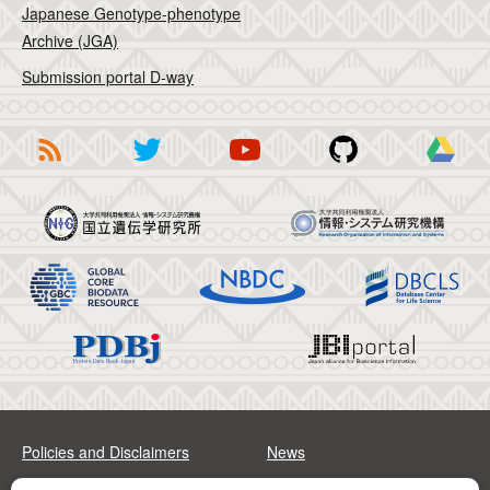
Japanese Genotype-phenotype
Archive (JGA)
Submission portal D-way
Policies and Disclaimers
News