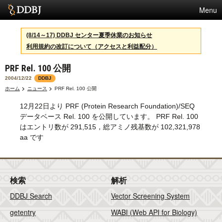
Menu
サービス
(8/14～17) DDBJ センター夏季休業のお知らせ
利用規約の改訂について（アクセスと利益配分）
スパコン
PRF Rel. 100 公開
統計
2004/12/22
DDBJ
活動
ホーム
ニュース
PRF Rel. 100 公開
12月22日より PRF (Protein Research Foundation)/SEQ
センターについて
データベース Rel. 100 を公開しています。 PRF Rel. 100
はエントリ数が 291,515，総アミノ残基数が 102,321,978
aa です
利用規約
問合せ
検索
解析
English
DDBJ Search
Vector Screening System
getentry
WABI (Web API for Biology)