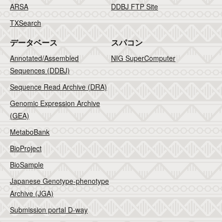
ARSA
DDBJ FTP Site
TXSearch
データベース
スパコン
Annotated/Assembled
NIG SuperComputer
Sequences (DDBJ)
Sequence Read Archive (DRA)
Genomic Expression Archive
(GEA)
MetaboBank
BioProject
BioSample
Japanese Genotype-phenotype
Archive (JGA)
Submission portal D-way