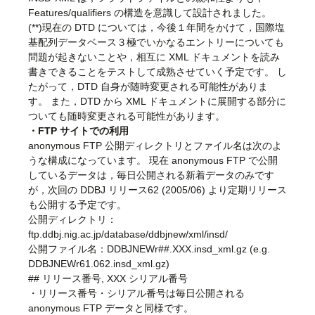
Features/qualifiers の構造を意識して設計されました。
(**)現在の DTD については，今後１年間をかけて，国際塩
基配列データベース３極でいかなるエントリーについても
問題が起きないことや，相互に XML ドキュメントを読み
書きできることをテストして成熟させていく予定です。 し
たがって，DTD 自身が随時変更される可能性がありま
す。 また，DTD から XML ドキュメントに展開する部分に
ついても随時変更される可能性があります。
・FTP サイトでの利用
anonymous FTP 公開ディレクトリとファイル名は次のよ
うな構成になっています。 現在 anonymous FTP で公開
しているデータは，毎日公開される新着データのみです
が，次回の DDBJ リリース62 (2005/06) より定期リリース
も公開する予定です。
公開ディレクトリ：
ftp.ddbj.nig.ac.jp/database/ddbjnew/xml/insd/
公開ファイル名：DDBJNEWr##.XXX.insd_xml.gz (e.g.
DDBJNEWr61.062.insd_xml.gz)
## リリース番号, XXX シリアル番号
・リリース番号・シリアル番号は毎日公開される
anonymous FTP データと同様です。