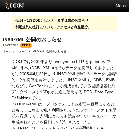
Menu
サービス
(8/14～17) DDBJ センター夏季休業のお知らせ
利用規約の改訂について（アクセスと利益配分）
スパコン
INSD-XML 公開のおしらせ
統計
2005/05/23
DDBJ
活動
ホーム
ニュース
INSD-XML 公開のおしらせ
DDBJ では2001年より anonymous FTP と getentry で
センターについて
XML 形式 (DDBJ-XML)(*)でもデータを提供してきました
が，2005年4月29日より INSD-XML 形式でのデータも試験
的に(**) 提供を開始しました。 INSD-XML は DDBJ, EMBL
利用規約
ならびに GenBank によって構成されている国際塩基配列
データベース (INSD) が共通に使用する DTD (Data Type
問合せ
Definition) です。
(*) DDBJ-XML は，プログラムによる処理を容易にすると
ともに，これまで広く利用されてきたフラットファイル形
式を意識して，人間にとっても読みやすいドキュメントが
生成されることを目指して設計されました。
INSD-XML は，フラットファイルとの親和性よりも，