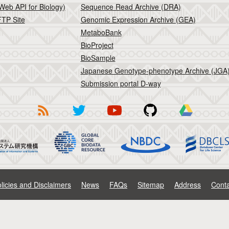
Web API for Biology)
Sequence Read Archive (DRA)
TP Site
Genomic Expression Archive (GEA)
MetaboBank
BioProject
BioSample
Japanese Genotype-phenotype Archive (JGA
Submission portal D-way
licies and Disclaimers
News
FAQs
Sitemap
Address
Conta