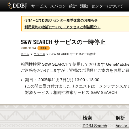
サービス
スパコン
統計
活動
センターについて
(8/14～17) DDBJ センター夏季休業のお知らせ
利用規約の改訂について（アクセスと利益配分）
S&W SEARCH サービスの一時停止
2005/11/04
DDBJ
ホーム
ニュース
S&W SEARCH サービスの一時停止
相同性検索 S&W SEARCHで使用しております GeneMa
ご迷惑をおかけしますが，皆様のご理解とご協力をお願い
期日： 2005年11月7日(月) 13:00～18:00
(この間に受け付けましたリクエストは，メンテナンスが 
対象サービス：相同性検索サービス S&W SEARCH
検索
解析
DDBJ Search
Vector