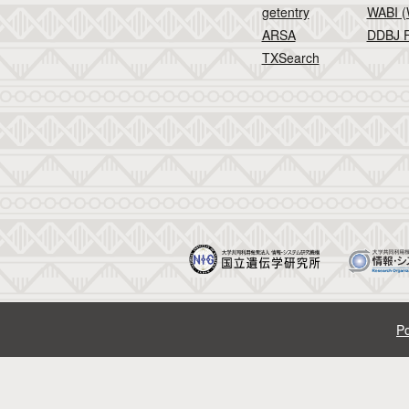
getentry
WABI (
ARSA
DDBJ F
TXSearch
Po