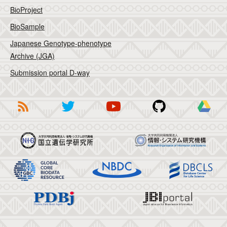
BioProject
BioSample
Japanese Genotype-phenotype
Archive (JGA)
Submission portal D-way