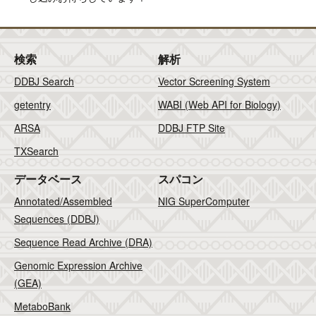
検索
解析
DDBJ Search
Vector Screening System
getentry
WABI (Web API for Biology)
ARSA
DDBJ FTP Site
TXSearch
データベース
スパコン
Annotated/Assembled
NIG SuperComputer
Sequences (DDBJ)
Sequence Read Archive (DRA)
Genomic Expression Archive
(GEA)
MetaboBank