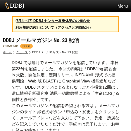
Menu
サービス
(8/14～17) DDBJ センター夏季休業のお知らせ
利用規約の改訂について（アクセスと利益配分）
スパコン
DDBJ メールマガジン No. 23 配信
統計
2005/12/01
DDBJ
活動
ホーム
ニュース
DDBJ メールマガジン No. 23 配信
DDBJ では隔月でメールマガジンを配信しています。 本日
センターについて
第23号を配信しました。 今回の内容は「DDBJing 講習会
in 大阪」開催決定，定期リリース INSD-XML 形式での提
供開始，Web 版 BLAST に Graphical View 機能追加など
利用規約
です。 DDBJ スタッフによるよしなしごと小欄第12回は，
遺伝情報分析研究室 池尾一穂助教授による「生命における
問合せ
個性と多様性」です。
このメールマガジンの配信を希望される方は， メールマガ
ジンのサイト 緑色のボタン「申込み・変更」をクリックし
て，メールアドレスなどを入力して下さい。 氏名・所属な
どを記入していただくだけで，手続きは完了します。 お申
し込みお待ちしています！