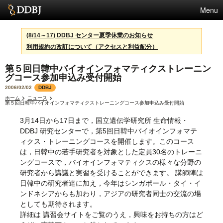
Menu
サービス
(8/14～17) DDBJ センター夏季休業のお知らせ
利用規約の改訂について（アクセスと利益配分）
スパコン
第５回日韓中バイオインフォマティクストレーニン
統計
グコース参加申込み受付開始
活動
2006/02/02
DDBJ
ホーム
ニュース
第５回日韓中バイオインフォマティクストレーニングコース参加申込み受付開始
センターについて
3月14日から17日まで，国立遺伝学研究所 生命情報・
DDBJ 研究センターで，第5回日韓中バイオインフォマテ
ィクス・トレーニングコースを開催します。このコース
利用規約
は，日韓中の若手研究者を対象とした定員30名のトレーニ
ングコースで，バイオインフォマティクスの様々な分野の
問合せ
研究者から講議と実習を受けることができます。 講師陣は
日韓中の研究者達に加え，今年はシンガポール・タイ・イ
English
ンドネシアからも加わり，アジアの研究者同士の交流の場
としても期待されます。
詳細は 講習会サイトをご覧のうえ，興味をお持ちの方はど