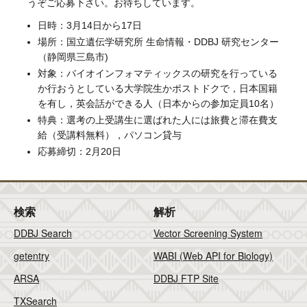
うぞご応募下さい。お待ちしています。
日時：3月14日から17日
場所：国立遺伝学研究所 生命情報・DDBJ 研究センター
（静岡県三島市)
対象：バイオインフォマティックスの研究を行っている
か行おうとしている大学院生かポストドクで，日本国籍
を有し，英会話ができる人（日本からの参加定員10名）
特典：選考の上受講生に選ばれた人には旅費と滞在費支
給（受講料無料），パソコン貸与
応募締切：2月20日
検索
解析
DDBJ Search
Vector Screening System
getentry
WABI (Web API for Biology)
ARSA
DDBJ FTP Site
TXSearch