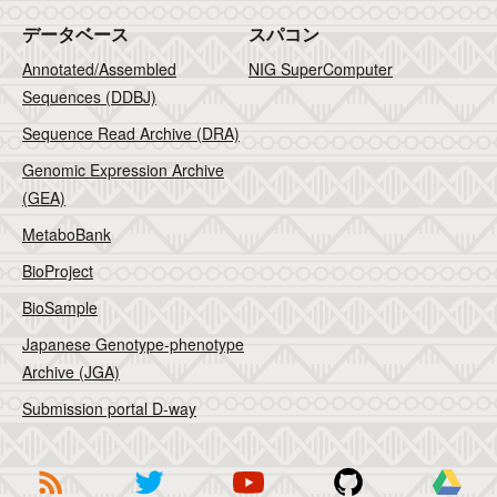
データベース
スパコン
Annotated/Assembled
NIG SuperComputer
Sequences (DDBJ)
Sequence Read Archive (DRA)
Genomic Expression Archive
(GEA)
MetaboBank
BioProject
BioSample
Japanese Genotype-phenotype
Archive (JGA)
Submission portal D-way