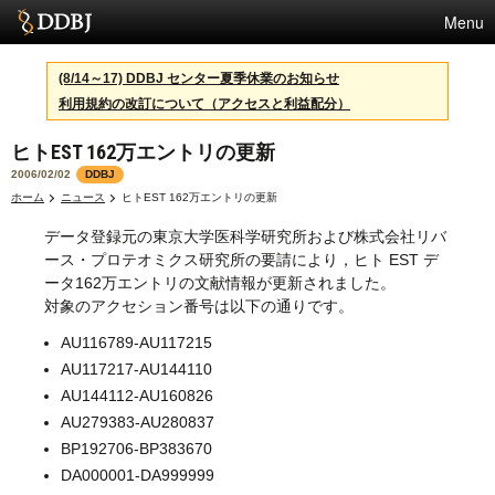
Menu
サービス
(8/14～17) DDBJ センター夏季休業のお知らせ
利用規約の改訂について（アクセスと利益配分）
スパコン
ヒトEST 162万エントリの更新
統計
2006/02/02
DDBJ
活動
ホーム
ニュース
ヒトEST 162万エントリの更新
データ登録元の東京大学医科学研究所および株式会社リバ
センターについて
ース・プロテオミクス研究所の要請により，ヒト EST デ
ータ162万エントリの文献情報が更新されました。
対象のアクセション番号は以下の通りです。
利用規約
AU116789-AU117215
問合せ
AU117217-AU144110
AU144112-AU160826
AU279383-AU280837
BP192706-BP383670
DA000001-DA999999