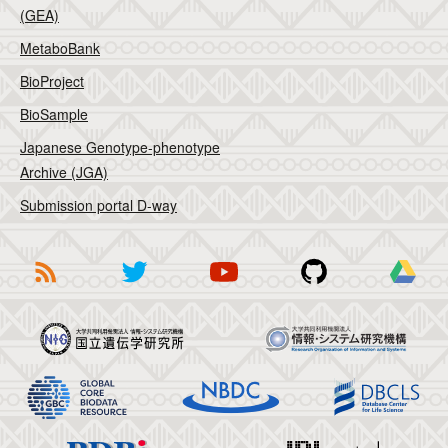
(GEA)
MetaboBank
BioProject
BioSample
Japanese Genotype-phenotype
Archive (JGA)
Submission portal D-way