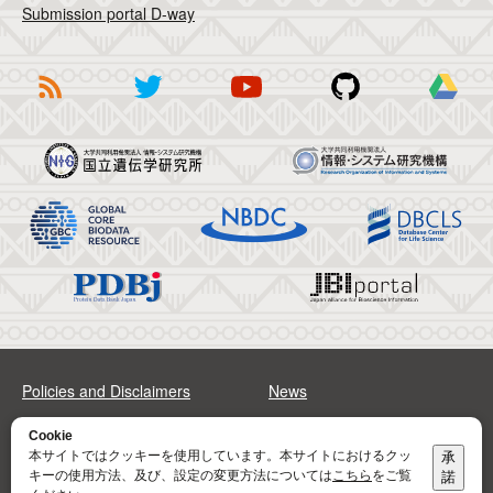
Submission portal D-way
Policies and Disclaimers
News
FAQs
Sitemap
Cookie
本サイトではクッキーを使用しています。本サイトにおけるクッ
承
キーの使用方法、及び、設定の変更方法については
こちら
をご覧
諾
Address
Contact