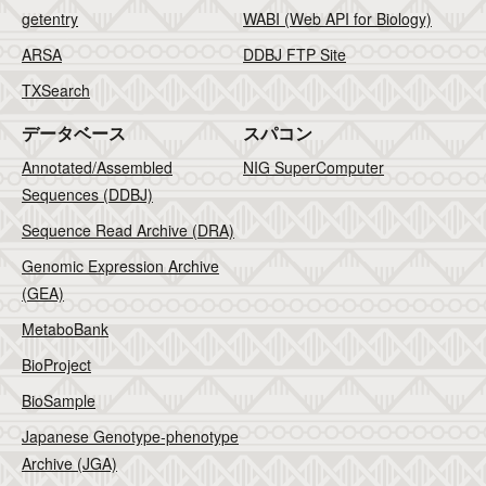
getentry
WABI (Web API for Biology)
ARSA
DDBJ FTP Site
TXSearch
データベース
スパコン
Annotated/Assembled
NIG SuperComputer
Sequences (DDBJ)
Sequence Read Archive (DRA)
Genomic Expression Archive
(GEA)
MetaboBank
BioProject
BioSample
Japanese Genotype-phenotype
Archive (JGA)