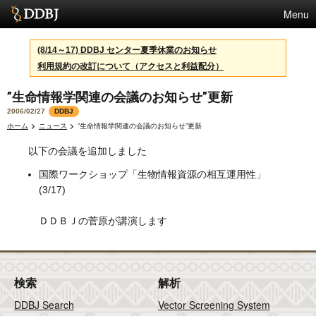
Menu
サービス
(8/14～17) DDBJ センター夏季休業のお知らせ
利用規約の改訂について（アクセスと利益配分）
スパコン
”生命情報学関連の会議のお知らせ”更新
統計
2006/02/27
DDBJ
活動
ホーム
ニュース
”生命情報学関連の会議のお知らせ”更新
以下の会議を追加しました
センターについて
国際ワークショップ「生物情報資源の相互運用性」
(3/17)
利用規約
ＤＤＢＪの菅原が講演します
問合せ
English
検索
解析
DDBJ Search
Vector Screening System