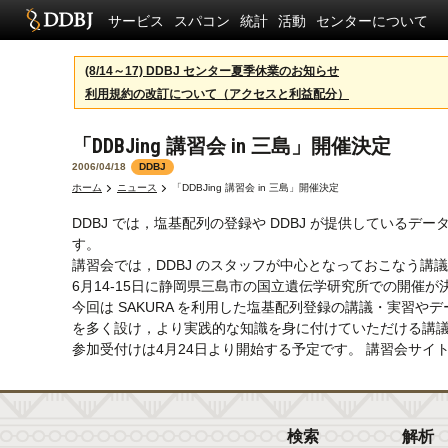
サービス
スパコン
統計
活動
センターについて
(8/14～17) DDBJ センター夏季休業のお知らせ
利用規約の改訂について（アクセスと利益配分）
「DDBJing 講習会 in 三島」開催決定
2006/04/18
DDBJ
ホーム
ニュース
「DDBJing 講習会 in 三島」開催決定
DDBJ では，塩基配列の登録や DDBJ が提供している
す。
講習会では，DDBJ のスタッフが中心となっておこなう
6月14-15日に静岡県三島市の国立遺伝学研究所での開催
今回は SAKURA を利用した塩基配列登録の講議・実習や
を多く設け，より実践的な知識を身に付けていただける講
参加受付けは4月24日より開始する予定です。 講習会サイ
検索
解析