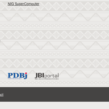
NIG SuperComputer
)
ct