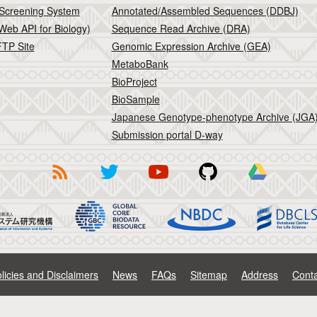
 Screening System
Annotated/Assembled Sequences (DDBJ)
Web API for Biology)
Sequence Read Archive (DRA)
TP Site
Genomic Expression Archive (GEA)
MetaboBank
BioProject
BioSample
Japanese Genotype-phenotype Archive (JGA
Submission portal D-way
licies and Disclaimers
News
FAQs
Sitemap
Address
Conta