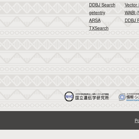
DDBJ Search
Vector
getentry
WABI (
ARSA
DDBJ F
TXSearch
Po