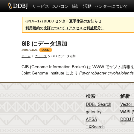
サービス
スパコン
統計
活動
センターについて
(8/14～17) DDBJ センター夏季休業のお知らせ
利用規約の改訂について（アクセスと利益配分）
GIB にデータ追加
2006/04/26
DDBJ
ホーム
ニュース
GIB にデータ追加
GIB (Genome Information Broker) は 
Joint Genome Institute により
Psychrobacter cryohalolenti
検索
解析
DDBJ Search
Vector
getentry
WABI (
ARSA
DDBJ F
TXSearch