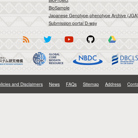
BioProject
BioSample
Japanese Genotype-phenotype Archive (JGA
Submission portal D-way
licies and Disclaimers
News
FAQs
Sitemap
Address
Conta