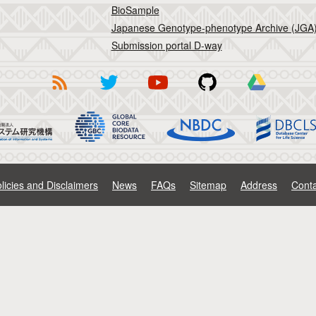
BioSample
Japanese Genotype-phenotype Archive (JGA
Submission portal D-way
licies and Disclaimers
News
FAQs
Sitemap
Address
Conta