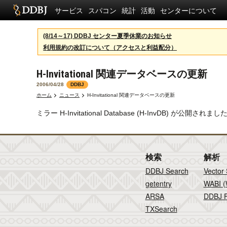
サービス
スパコン
統計
活動
センターについて
(8/14～17) DDBJ センター夏季休業のお知らせ
利用規約の改訂について（アクセスと利益配分）
H-Invitational 関連データベースの更新
2006/04/28
DDBJ
ホーム
ニュース
H-Invitational 関連データベースの更新
ミラー H-Invitational Database (H-InvDB) が公開さ
検索
解析
DDBJ Search
Vector
getentry
WABI (
ARSA
DDBJ F
TXSearch