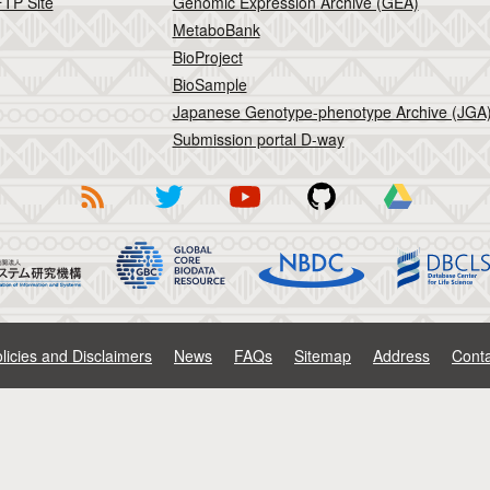
TP Site
Genomic Expression Archive (GEA)
MetaboBank
BioProject
BioSample
Japanese Genotype-phenotype Archive (JGA
Submission portal D-way
licies and Disclaimers
News
FAQs
Sitemap
Address
Conta