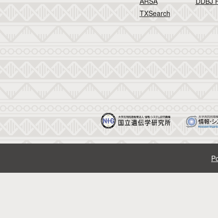
ARSA
DDBJ F
TXSearch
Po