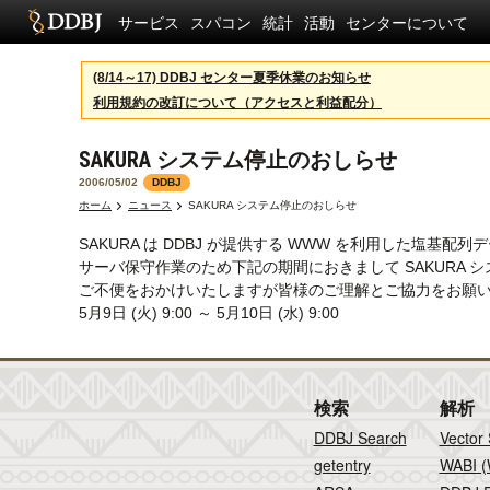
サービス
スパコン
統計
活動
センターについて
(8/14～17) DDBJ センター夏季休業のお知らせ
利用規約の改訂について（アクセスと利益配分）
SAKURA システム停止のおしらせ
2006/05/02
DDBJ
ホーム
ニュース
SAKURA システム停止のおしらせ
SAKURA は DDBJ が提供する WWW を利用した塩基配
サーバ保守作業のため下記の期間におきまして SAKURA 
ご不便をおかけいたしますが皆様のご理解とご協力をお願
5月9日 (火) 9:00 ～ 5月10日 (水) 9:00
検索
解析
DDBJ Search
Vector
getentry
WABI (