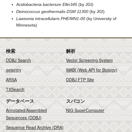
Acidobacteria bacterium Ellin345
(by JGI)
Deinococcus geothermalis DSM 11300
(by JGI)
Lawsonia intracellularis PHE/MN1-00
(by University of
Minnesota)
検索
解析
DDBJ Search
Vector Screening System
getentry
WABI (Web API for Biology)
ARSA
DDBJ FTP Site
TXSearch
データベース
スパコン
Annotated/Assembled
NIG SuperComputer
Sequences (DDBJ)
Sequence Read Archive (DRA)