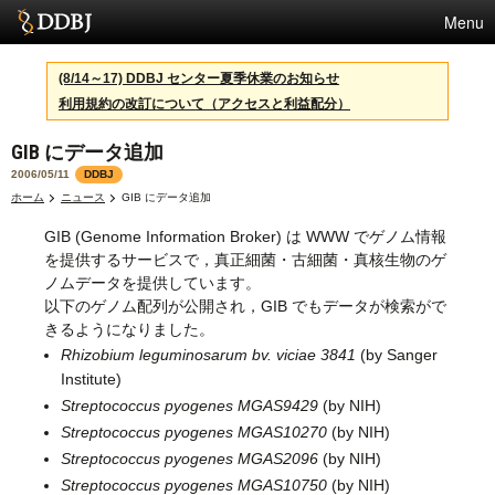
Menu
サービス
(8/14～17) DDBJ センター夏季休業のお知らせ
利用規約の改訂について（アクセスと利益配分）
スパコン
GIB にデータ追加
統計
2006/05/11
DDBJ
活動
ホーム
ニュース
GIB にデータ追加
GIB (Genome Information Broker) は WWW でゲノム情報
センターについて
を提供するサービスで，真正細菌・古細菌・真核生物のゲ
ノムデータを提供しています。
以下のゲノム配列が公開され，GIB でもデータが検索がで
利用規約
きるようになりました。
Rhizobium leguminosarum bv. viciae 3841
(by Sanger
問合せ
Institute)
Streptococcus pyogenes MGAS9429
(by NIH)
English
Streptococcus pyogenes MGAS10270
(by NIH)
Streptococcus pyogenes MGAS2096
(by NIH)
Streptococcus pyogenes MGAS10750
(by NIH)