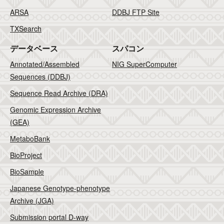
ARSA
DDBJ FTP Site
TXSearch
データベース
スパコン
Annotated/Assembled
NIG SuperComputer
Sequences (DDBJ)
Sequence Read Archive (DRA)
Genomic Expression Archive
(GEA)
MetaboBank
BioProject
BioSample
Japanese Genotype-phenotype
Archive (JGA)
Submission portal D-way