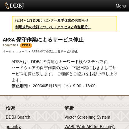
Menu
サービス
(8/14～17) DDBJ センター夏季休業のお知らせ
利用規約の改訂について（アクセスと利益配分）
スパコン
ARSA 保守作業によるサービス停止
統計
2006/05/12
DDBJ
活動
ホーム
ニュース
ARSA 保守作業によるサービス停止
ARSA は，DDBJ の高速なキーワード検システムです。
センターについて
ハードウエアの保守作業のため，下記日程におきましてサ
ービスを停止致します。 ご理解とご協力をお願い申し上げ
ます。
利用規約
停止期間：
2006年5月18日（木）9:00～18:00
問合せ
検索
解析
English
DDBJ Search
Vector Screening System
getentry
WABI (Web API for Biology)