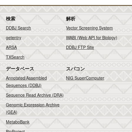
検索
解析
DDBJ Search
Vector Screening System
getentry
WABI (Web API for Biology)
ARSA
DDBJ FTP Site
TXSearch
データベース
スパコン
Annotated/Assembled
NIG SuperComputer
Sequences (DDBJ)
Sequence Read Archive (DRA)
Genomic Expression Archive
(GEA)
MetaboBank
BioProject