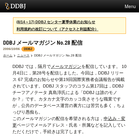
Menu
サービス
(8/14～17) DDBJ センター夏季休業のお知らせ
利用規約の改訂について（アクセスと利益配分）
スパコン
DDBJ メールマガジン No.28 配信
統計
2006/10/06
DDBJ
活動
ホーム
ニュース
DDBJ メールマガジン No.28 配信
DDBJ では，隔月で
メールマガジン
を配信しています。 10
センターについて
月4日に，第28号を配信しました。今回は，DDBJ リリー
ス 67 完成のお知らせや第19回国際実務者会議報告が掲載
されています。DDBJ スタッフのコラム第17回は，DDBJ
利用規約
チーフアノテータ 真島淳氏による「DDBJ は誰のモノ
か？」です。カタカナ文字のカッコ良さそうな職業です
問合せ
が，公共のデータベース運営の裏方には苦労も多く，ちょ
っぴり愚痴も。
このメールマガジンの配信を希望される方は，
申込み・変
更
ページでメールアドレス・氏名・所属などを記入してい
ただくだけで，手続きは完了します。