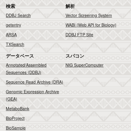
検索
解析
DDBJ Search
Vector Screening System
getentry
WABI (Web API for Biology)
ARSA
DDBJ FTP Site
TXSearch
データベース
スパコン
Annotated/Assembled
NIG SuperComputer
Sequences (DDBJ)
Sequence Read Archive (DRA)
Genomic Expression Archive
(GEA)
MetaboBank
BioProject
BioSample