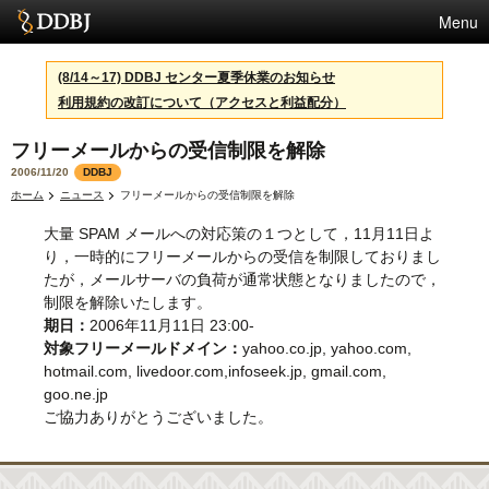
Menu
サービス
(8/14～17) DDBJ センター夏季休業のお知らせ
利用規約の改訂について（アクセスと利益配分）
スパコン
フリーメールからの受信制限を解除
統計
2006/11/20
DDBJ
活動
ホーム
ニュース
フリーメールからの受信制限を解除
大量 SPAM メールへの対応策の１つとして，11月11日よ
センターについて
り，一時的にフリーメールからの受信を制限しておりまし
たが，メールサーバの負荷が通常状態となりましたので，
制限を解除いたします。
利用規約
期日：
2006年11月11日 23:00-
対象フリーメールドメイン：
yahoo.co.jp, yahoo.com,
問合せ
hotmail.com, livedoor.com,infoseek.jp, gmail.com,
goo.ne.jp
English
ご協力ありがとうございました。