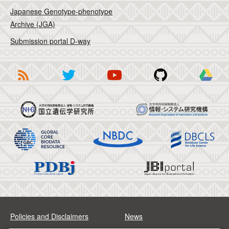
Japanese Genotype-phenotype
Archive (JGA)
Submission portal D-way
Policies and Disclaimers
News