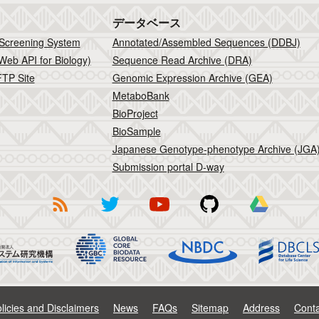
データベース
 Screening System
Annotated/Assembled Sequences (DDBJ)
Web API for Biology)
Sequence Read Archive (DRA)
TP Site
Genomic Expression Archive (GEA)
MetaboBank
BioProject
BioSample
Japanese Genotype-phenotype Archive (JGA
Submission portal D-way
licies and Disclaimers
News
FAQs
Sitemap
Address
Conta