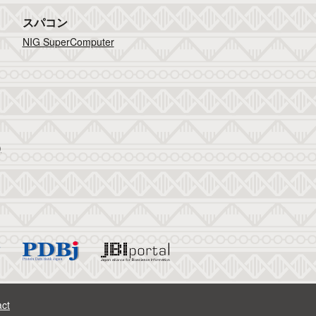
スパコン
NIG SuperComputer
)
ct