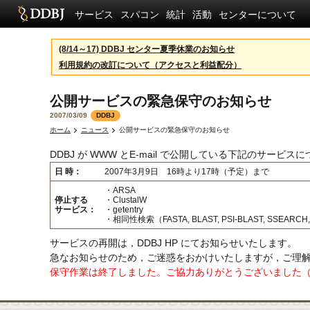
サービス
スパコン
統計
活動
センターについて
(8/14～17) DDBJ センター夏季休業のお知らせ
利用規約の改訂について（アクセスと利益配分）
公開サービスの緊急保守のお知らせ
2007/03/09
DDBJ
ホーム
ニュース
公開サービスの緊急保守のお知らせ
DDBJ が WWW とE-mail で公開している下記のサ
日 時：
2007年3月9日 16時より17時（予定）まで
・ARSA
停止する
・ClustalW
サービス：
・getentry
・相同性検索（FASTA, BLAST, PSI-BLAST, SSEARCH
サービスの再開は，DDBJ HP にてお知らせいたします。
急なお知らせのため，ご迷惑をおかけいたしますが，ご理
保守作業は終了しました。ご協力ありがとうございました（1