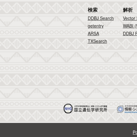
検索
解析
DDBJ Search
Vector
getentry
WABI (
ARSA
DDBJ F
TXSearch
Po