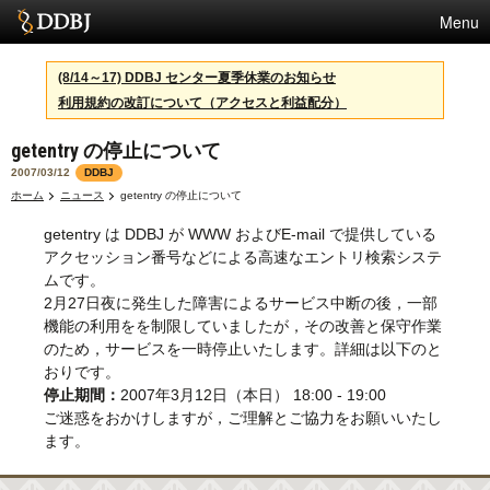
Menu
サービス
(8/14～17) DDBJ センター夏季休業のお知らせ
利用規約の改訂について（アクセスと利益配分）
スパコン
getentry の停止について
統計
2007/03/12
DDBJ
活動
ホーム
ニュース
getentry の停止について
getentry は DDBJ が WWW およびE-mail で提供している
センターについて
アクセッション番号などによる高速なエントリ検索システ
ムです。
2月27日夜に発生した障害によるサービス中断の後，一部
利用規約
機能の利用をを制限していましたが，その改善と保守作業
のため，サービスを一時停止いたします。詳細は以下のと
問合せ
おりです。
停止期間：
2007年3月12日（本日） 18:00 - 19:00
English
ご迷惑をおかけしますが，ご理解とご協力をお願いいたし
ます。