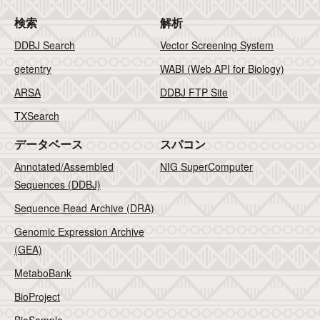
検索
解析
DDBJ Search
Vector Screening System
getentry
WABI (Web API for Biology)
ARSA
DDBJ FTP Site
TXSearch
データベース
スパコン
Annotated/Assembled
NIG SuperComputer
Sequences (DDBJ)
Sequence Read Archive (DRA)
Genomic Expression Archive
(GEA)
MetaboBank
BioProject