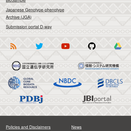
BioSample
Japanese Genotype-phenotype
Archive (JGA)
Submission portal D-way
Policies and Disclaimers
News