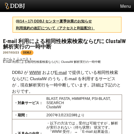
Menu
サービス
(8/14～17) DDBJ センター夏季休業のお知らせ
利用規約の改訂について（アクセスと利益配分）
スパコン
E-mail 利用による相同性検索検索ならびに ClustalW
統計
解析実行の一時中断
活動
2007/03/23
DDBJ
ホーム
ニュース
E-mail 利用による相同性検索検索ならびに ClustalW 解析実行の一時中断
センターについて
DDBJ が
WWW
および
E-mail
で提供している相同性検索
ならびに ClustalW のうち，E-mail を利用するサービス
が，現在解析実行を一時中断しています。詳細は下記のと
利用規約
おりです。
BLAST, FASTA, HMMPFAM, PSI-BLAST,
問合せ
・対象サービス：
SSEARCH
ClustalW
English
・期間：
2007年3月23日9時より
・以下の方法では，受付は可能ですが，解析
が実行されない（待ち状態） 状況です。
「WWW 受付」 → 「E-mail 結果返信」
・不具合の内容：