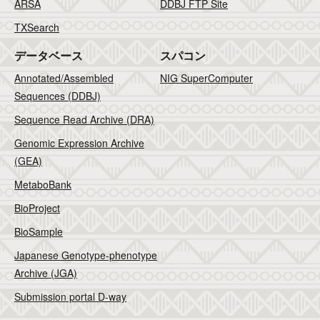
ARSA
DDBJ FTP Site
TXSearch
データベース
スパコン
Annotated/Assembled
NIG SuperComputer
Sequences (DDBJ)
Sequence Read Archive (DRA)
Genomic Expression Archive
(GEA)
MetaboBank
BioProject
BioSample
Japanese Genotype-phenotype
Archive (JGA)
Submission portal D-way