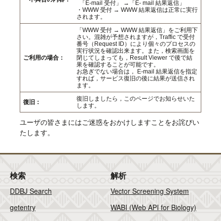
「E-mail 受付」 →「E- mail 結果返信」
・WWW 受付 → WWW 結果返信は正常に実行
されます。
「WWW 受付 → WWW 結果返信」をご利用下
さい。混雑が予想されますが，Traffic で受付
番号（Request ID）により個々のプロセスの
実行状況を確認出来ます。また，検索画面を
ご利用の場合：
閉じてしまっても，Result Viewer で後で結
果を確認することが可能です。
お急ぎでない場合は， E-mail 結果返信を指定
すれば，サービス復旧の後に結果が送信され
ます。
復旧しましたら，このページでお知らせいた
復旧：
します。
ユーザの皆さまにはご迷惑をおかけしますことをお詫びい
たします。
検索
解析
DDBJ Search
Vector Screening System
getentry
WABI (Web API for Biology)