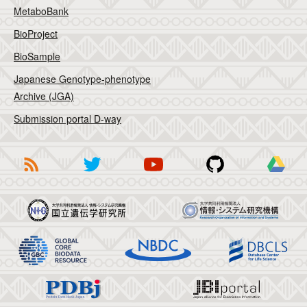
MetaboBank
BioProject
BioSample
Japanese Genotype-phenotype
Archive (JGA)
Submission portal D-way