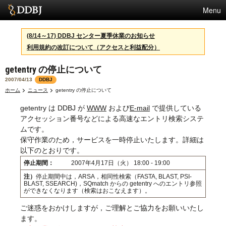
Menu
サービス
(8/14～17) DDBJ センター夏季休業のお知らせ
利用規約の改訂について（アクセスと利益配分）
スパコン
getentry の停止について
統計
2007/04/13
DDBJ
活動
ホーム
ニュース
getentry の停止について
getentry は DDBJ が
WWW
および
E-mail
で提供している
センターについて
アクセッション番号などによる高速なエントリ検索システ
ムです。
保守作業のため，サービスを一時停止いたします。詳細は
利用規約
以下のとおりです。
停止期間：
2007年4月17日（火） 18:00 - 19:00
問合せ
注）
停止期間中は，ARSA，相同性検索（FASTA, BLAST, PSI-
BLAST, SSEARCH)，SQmatch からの getentry へのエントリ参照
English
ができなくなります（検索はおこなえます）。
ご迷惑をおかけしますが，ご理解とご協力をお願いいたし
ます。