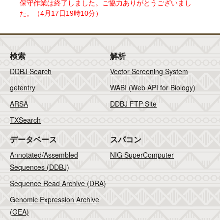
保守作業は終了しました。ご協力ありがとうございまし
た。（4月17日19時10分）
検索
解析
DDBJ Search
Vector Screening System
getentry
WABI (Web API for Biology)
ARSA
DDBJ FTP Site
TXSearch
データベース
スパコン
Annotated/Assembled
NIG SuperComputer
Sequences (DDBJ)
Sequence Read Archive (DRA)
Genomic Expression Archive
(GEA)